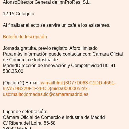
AlonsoDirector General de InnProRes, S.L.
12:15 Coloquio
Al finalizar el acto se servirá un café a los asistentes.
Boletín de Inscripción
Jornada gratuita, previo registro. Aforo limitado
Para más información puede contactar con: Cámara Oficial
de Comercio e Industria de
MadridDirección de Innovación y CompetitividadTlf.: 91
538.35.00
(Opción 2) E-mail:
wlmailhtml:{3D77D063-C1DD-4661-
92A5-9B229F1F2ECD}mid://00000052/!x-
usc:mailto:jornadas.tic@camaramadrid.es
Lugar de celebración:
Cámara Oficial de Comercio e Industria de Madrid
C/ Ribera del Loira, 56-58
28042 Madrid